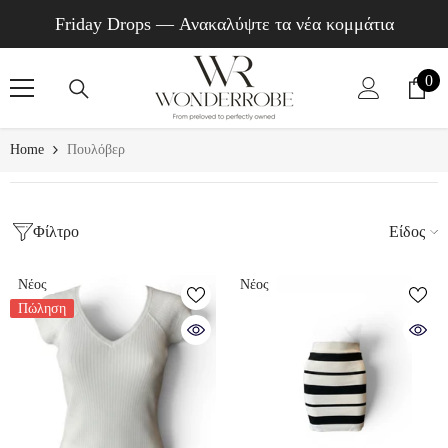
SKIP TO CONTENT
Friday Drops — Ανακαλύψτε τα νέα κομμάτια
0
0
στο
Home
Πουλόβερ
Φίλτρο
Είδος
Νέος
Νέος
Πώληση